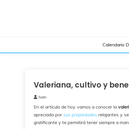
Saltar
al
contenido
Calendario 
Valeriana, cultivo y bene
Medicinales
Ivan
5
En el artículo de hoy vamos a conocer la
valeri
febrero,
2025
apreciada por
sus propiedades
relajantes y se
gratificante y te permitirá tener siempre a man