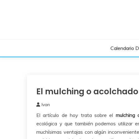
Saltar
al
contenido
Calendario 
El mulching o acolchado 
Comenzar
un Huerto
Ivan
29
El artículo de hoy trata sobre el
mulching 
septiembre,
2015
ecológica y que también podemos utilizar en
muchísimas ventajas con algún inconveniente,