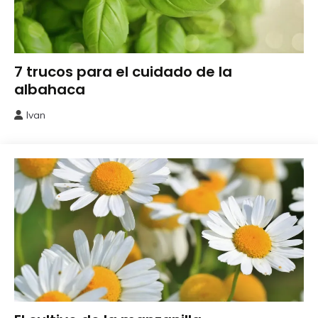
Aromaticas
7 trucos para el cuidado de la
albahaca
Ivan
17
octubre,
2024
Aromaticas