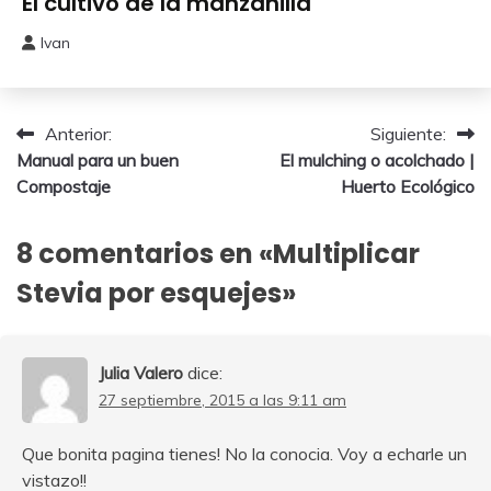
El cultivo de la manzanilla
Ivan
5
mayo,
2024
Navegación
Anterior:
Siguiente:
Manual para un buen
El mulching o acolchado |
de
Compostaje
Huerto Ecológico
entradas
8 comentarios en «
Multiplicar
Stevia por esquejes
»
Julia Valero
dice:
27 septiembre, 2015 a las 9:11 am
Que bonita pagina tienes! No la conocia. Voy a echarle un
vistazo!!