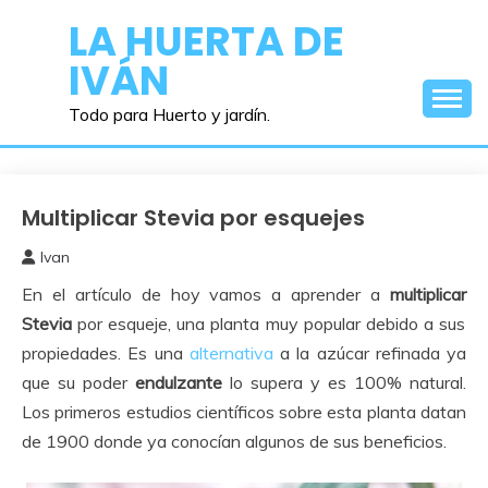
Saltar
LA HUERTA DE
al
IVÁN
contenido
Todo para Huerto y jardín.
Multiplicar Stevia por esquejes
Aromaticas
Ivan
21
En el artículo de hoy vamos a aprender a
multiplicar
septiembre,
2015
Stevia
por esqueje, una planta muy popular debido a sus
propiedades. Es una
alternativa
a la azúcar refinada ya
que su poder
endulzante
lo supera y es 100% natural.
Los primeros estudios científicos sobre esta planta datan
de 1900 donde ya conocían algunos de sus beneficios.