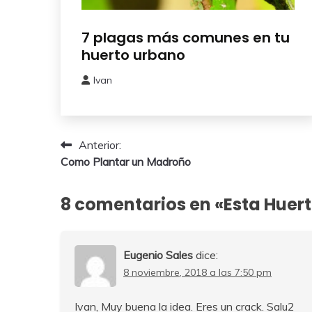
Huerto
7 plagas más comunes en tu
Urbano
huerto urbano
Ivan
23
febrero,
2025
Navegación
Anterior:
Como Plantar un Madroño
de
entradas
8 comentarios en «
Esta Huert
Eugenio Sales
dice:
8 noviembre, 2018 a las 7:50 pm
Ivan, Muy buena la idea. Eres un crack. Salu2