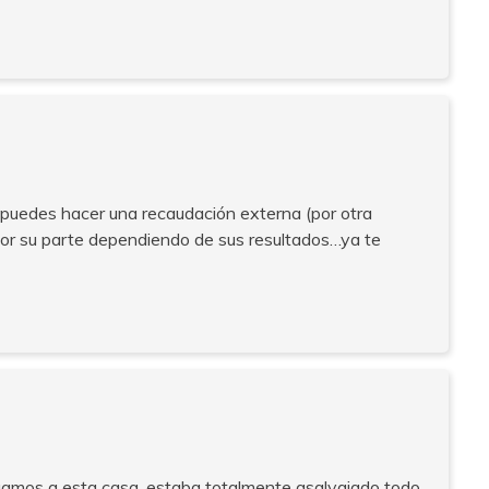
puedes hacer una recaudación externa (por otra
 por su parte dependiendo de sus resultados…ya te
legamos a esta casa, estaba totalmente asalvajado todo