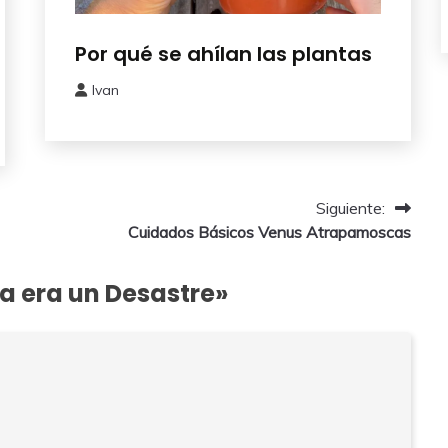
Huerto
Por qué se ahílan las plantas
Urbano
Ivan
8
octubre,
2024
Siguiente:
Cuidados Básicos Venus Atrapamoscas
a era un Desastre
»