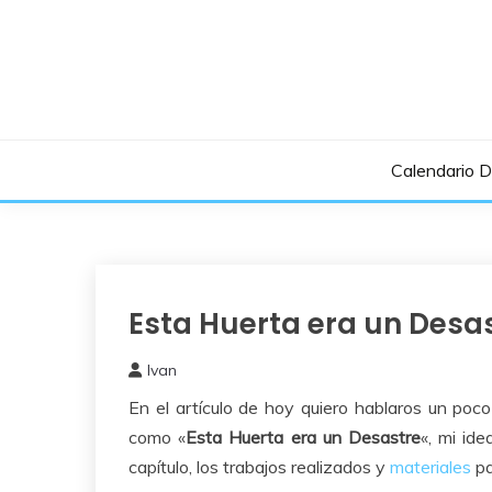
Saltar
al
contenido
Calendario 
Esta Huerta era un Desa
Huerto
Urbano
Ivan
8
En el artículo de hoy quiero hablaros un poc
noviembre,
2018
como «
Esta Huerta era un Desastre
«, mi id
capítulo, los trabajos realizados y
materiales
pa