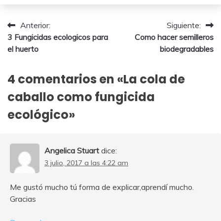
enero,
2026
Navegación
Anterior:
Siguiente:
3 Fungicidas ecologicos para
Como hacer semilleros
de
el huerto
biodegradables
entradas
4 comentarios en «
La cola de
caballo como fungicida
ecológico
»
Angelica Stuart
dice:
3 julio, 2017 a las 4:22 am
Me gustó mucho tú forma de explicar,aprendí mucho.
Gracias