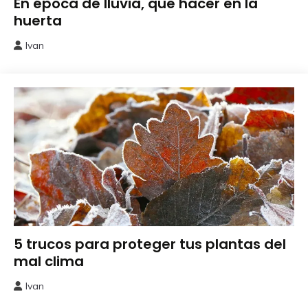
En época de lluvia, que hacer en la
del
huerta
Huerto
Ivan
12
marzo,
2026
Cuidados
5 trucos para proteger tus plantas del
del
mal clima
Huerto
Ivan
22