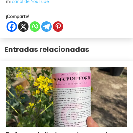
mi
canal de YouTube
.
¡Comparte!
Entradas relacionadas
Cuidados