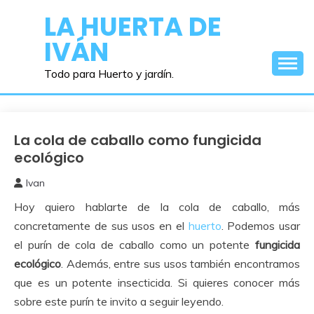
Saltar
LA HUERTA DE
al
IVÁN
contenido
Todo para Huerto y jardín.
La cola de caballo como fungicida
Cuidados
del
ecológico
Huerto
Ivan
30
Hoy quiero hablarte de la cola de caballo, más
junio,
2017
concretamente de sus usos en el
huerto
. Podemos usar
el purín de cola de caballo como un potente
fungicida
ecológico
. Además, entre sus usos también encontramos
que es un potente insecticida. Si quieres conocer más
sobre este purín te invito a seguir leyendo.