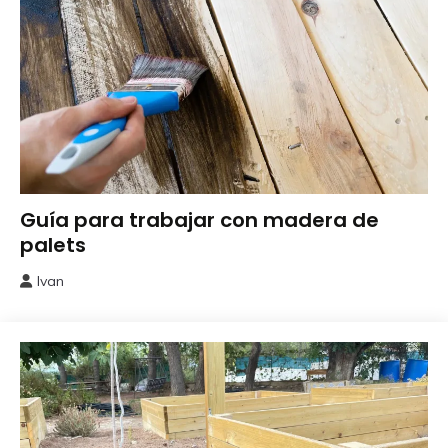
Bricolaje
Guía para trabajar con madera de
palets
Ivan
27
enero,
2026