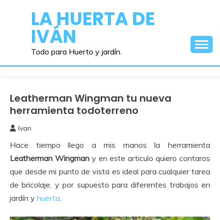
Saltar
LA HUERTA DE
al
IVÁN
contenido
Todo para Huerto y jardín.
Leatherman Wingman tu nueva
Bricolaje
herramienta todoterreno
Ivan
23
Hace tiempo llego a mis manos la herramienta
noviembre,
2021
Leatherman Wingman
y en este articulo quiero contaros
que desde mi punto de vista es ideal para cualquier tarea
de bricolaje, y por supuesto para diferentes trabajos en
jardín y
huerta
.