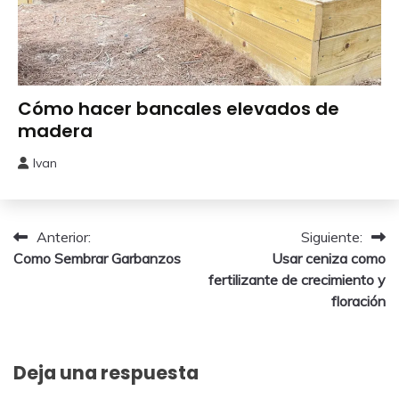
Bricolaje
Cómo hacer bancales elevados de
madera
Ivan
5
septiembre,
2025
Navegación
Anterior:
Siguiente:
Como Sembrar Garbanzos
Usar ceniza como
de
fertilizante de crecimiento y
entradas
floración
Deja una respuesta