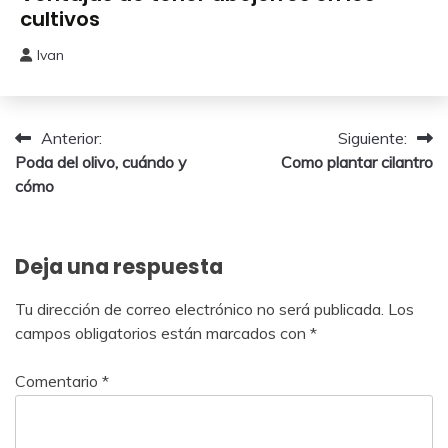
cultivos
Ivan
31
marzo,
2024
Navegación
Anterior:
Siguiente:
Poda del olivo, cuándo y
Como plantar cilantro
de
cómo
entradas
Deja una respuesta
Tu dirección de correo electrónico no será publicada.
Los
campos obligatorios están marcados con
*
Comentario
*