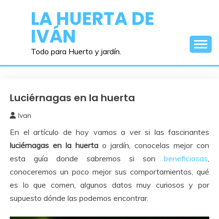
Saltar
LA HUERTA DE
al
IVÁN
contenido
Todo para Huerto y jardín.
Luciérnagas en la huerta
Beneficiosos
Ivan
17
En el artículo de hoy vamos a ver si las fascinantes
enero,
2024
luciérnagas
en la huerta
o jardín, conocelas mejor con
esta guía donde sabremos si son
beneficiosas
,
conoceremos un poco mejor sus comportamientos, qué
es lo que comen, algunos datos muy curiosos y por
supuesto dónde las podemos encontrar.