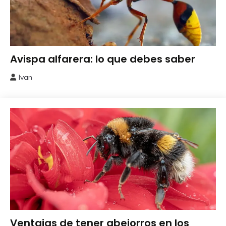
Beneficiosos
Avispa alfarera: lo que debes saber
Insectos
Ivan
8
septiembre,
2024
Beneficiosos
Ventajas de tener abejorros en los