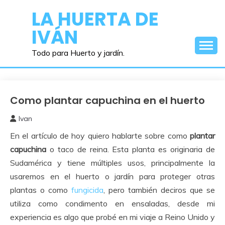
Saltar
LA HUERTA DE
al
IVÁN
contenido
Todo para Huerto y jardín.
Como plantar capuchina en el huerto
Como
Sembrar
Ivan
o
6
Plantar
En el artículo de hoy quiero hablarte sobre como
plantar
marzo,
2018
capuchina
o taco de reina. Esta planta es originaria de
Sudamérica y tiene múltiples usos, principalmente la
usaremos en el huerto o jardín para proteger otras
plantas o como
fungicida
, pero también deciros que se
utiliza como condimento en ensaladas, desde mi
experiencia es algo que probé en mi viaje a Reino Unido y