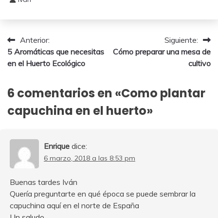
20
noviembre,
2025
Navegación
Anterior:
Siguiente:
5 Aromáticas que necesitas
Cómo preparar una mesa de
de
en el Huerto Ecológico
cultivo
entradas
6 comentarios en «
Como plantar
capuchina en el huerto
»
Enrique
dice:
6 marzo, 2018 a las 8:53 pm
Buenas tardes Iván
Quería preguntarte en qué época se puede sembrar la
capuchina aquí en el norte de España
Un saludo