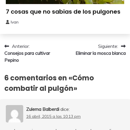
Perjudiciales
7 cosas que no sabias de los pulgones
Ivan
11
junio,
2026
Navegación
Anterior:
Siguiente:
Consejos para cultivar
Eliminar la mosca blanca
de
Pepino
entradas
6 comentarios en «
Cómo
combatir al pulgón
»
Zulema Balberdi
dice:
16 abril, 2015 a las 10:13 pm