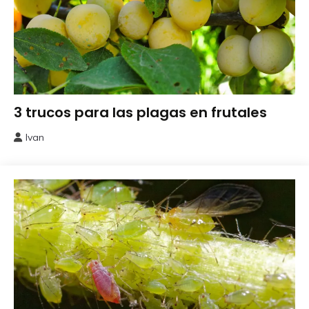
Perjudiciales
3 trucos para las plagas en frutales
Ivan
16
julio,
2026