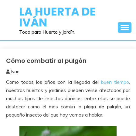
Saltar
LA HUERTA DE
al
IVÁN
contenido
Todo para Huerto y jardín.
Cómo combatir al pulgón
Perjudiciales
Ivan
12
Como todos los años con la llegada del
buen tiempo
,
abril,
2015
nuestros huertos y jardines pueden verse afectados por
muchos tipos de insectos dañinos, entre ellos se puede
destacar como el mas común la
plaga de pulgón
, un
pequeño insecto del que hoy vamos a hablar.