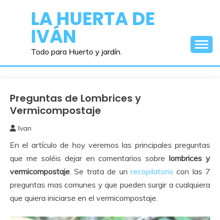
Saltar
LA HUERTA DE
al
IVÁN
contenido
Todo para Huerto y jardín.
Preguntas de Lombrices y
Abonos y
Remedios
Vermicompostaje
Ivan
6
En el artículo de hoy veremos las principales preguntas
mayo,
2021
que me soléis dejar en comentarios sobre
lombrices y
vermicompostaje
. Se trata de un
recopilatorio
con las 7
preguntas mas comunes y que pueden surgir a cualquiera
que quiera iniciarse en el vermicompostaje.