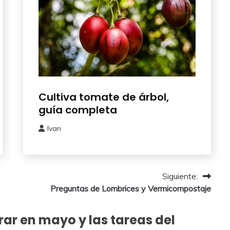
Como
Cultiva tomate de árbol,
Sembrar
guía completa
o
Plantar
Ivan
20
noviembre,
2025
Siguiente:
Preguntas de Lombrices y Vermicompostaje
ar en mayo y las tareas del