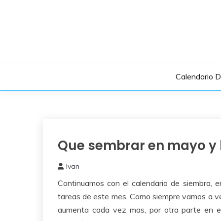
Saltar
al
contenido
Calendario 
Que sembrar en mayo y l
Como
Sembrar
o
Ivan
Plantar
29
Continuamos con el calendario de siembra, 
abril,
2021
tareas de este mes. Como siempre vamos a ver
aumenta cada vez mas, por otra parte en el 