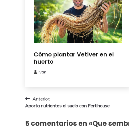
Como
Cómo plantar Vetiver en el
Sembrar
huerto
o
Plantar
Ivan
14
mayo,
2026
Navegación
Anterior:
Aporta nutrientes al suelo con Fertihouse
de
entradas
5 comentarios en «
Que sembr