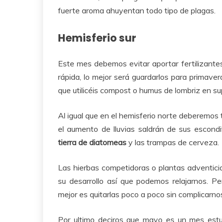
fuerte aroma ahuyentan todo tipo de plagas.
Hemisferio sur
Este mes debemos evitar aportar fertilizantes 
rápida, lo mejor será guardarlos para primaver
que utilicéis compost o humus de lombriz en sup
Al igual que en el hemisferio norte deberemos
el aumento de lluvias saldrán de sus escondit
tierra de diatomeas
y las trampas de cerveza.
Las hierbas competidoras o plantas adventici
su desarrollo así que podemos relajarnos. Pe
mejor es quitarlas poco a poco sin complicarnos
Por ultimo deciros que mayo es un mes estu