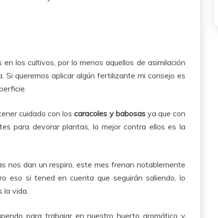
en los cultivos, por lo menos aquellos de asimilación
a. Si queremos aplicar algún fertilizante mi consejo es
erficie.
 tener cuidado con los
caracoles y babosas
ya que con
es para devorar plantas, lo mejor contra ellos es la
as nos dan un respiro, este mes frenan notablemente
ro eso si tened en cuenta que seguirán saliendo, lo
 la vida.
pendo para trabajar en nuestro huerto aromático y