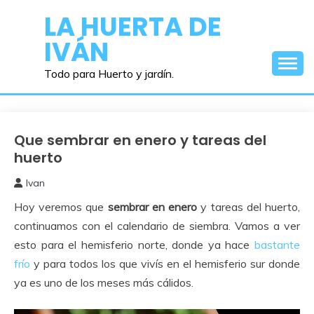
Saltar
LA HUERTA DE
al
IVÁN
contenido
Todo para Huerto y jardín.
Que sembrar en enero y tareas del
calendario
de
huerto
siembra
Ivan
6
Hoy veremos que
sembrar en
enero
y tareas del huerto,
enero,
2024
continuamos con el calendario de siembra. Vamos a ver
esto para el hemisferio norte, donde ya hace
bastante
frío
y para todos los que vivís en el hemisferio sur donde
ya es uno de los meses más cálidos.