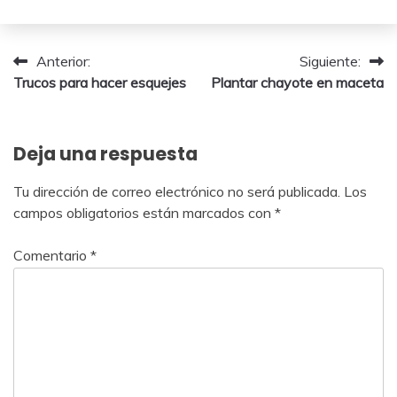
29
agosto,
2024
Navegación
Anterior:
Siguiente:
Trucos para hacer esquejes
Plantar chayote en maceta
de
entradas
Deja una respuesta
Tu dirección de correo electrónico no será publicada.
Los
campos obligatorios están marcados con
*
Comentario
*