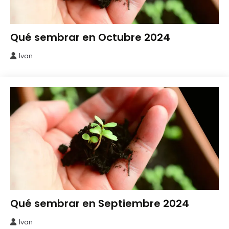
calendario
Qué sembrar en Octubre 2024
de
siembra
Ivan
3
octubre,
2024
calendario
Qué sembrar en Septiembre 2024
de
siembra
Ivan