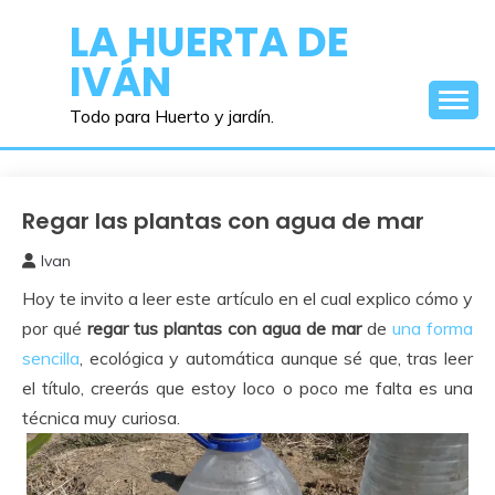
Saltar
LA HUERTA DE
al
IVÁN
contenido
Todo para Huerto y jardín.
Regar las plantas con agua de mar
Experimentos
Ivan
5
Hoy te invito a leer este artículo en el cual explico cómo y
enero,
2018
por qué
regar tus plantas con agua de mar
de
una forma
sencilla
, ecológica y automática aunque sé que, tras leer
el título, creerás que estoy loco o poco me falta es una
técnica muy curiosa.