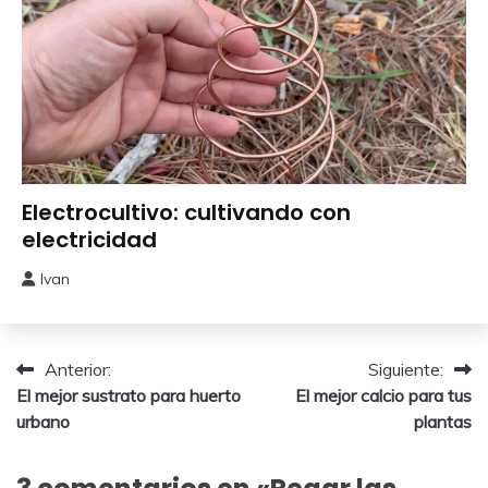
Experimentos
Electrocultivo: cultivando con
electricidad
Ivan
13
febrero,
2025
Navegación
Anterior:
Siguiente:
El mejor sustrato para huerto
El mejor calcio para tus
de
urbano
plantas
entradas