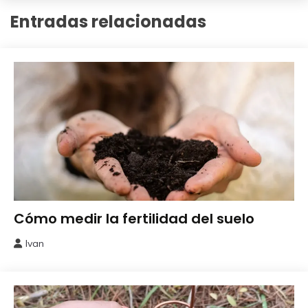
Entradas relacionadas
Experimentos
Cómo medir la fertilidad del suelo
Ivan
7
mayo,
2026