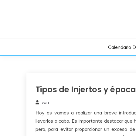
Saltar
al
contenido
Calendario 
Tipos de Injertos y época
Frutales
Ivan
1
Hoy os vamos a realizar una breve introdu
octubre,
2017
llevarlos a cabo. Es importante destacar que h
pero, para evitar proporcionar un exceso de