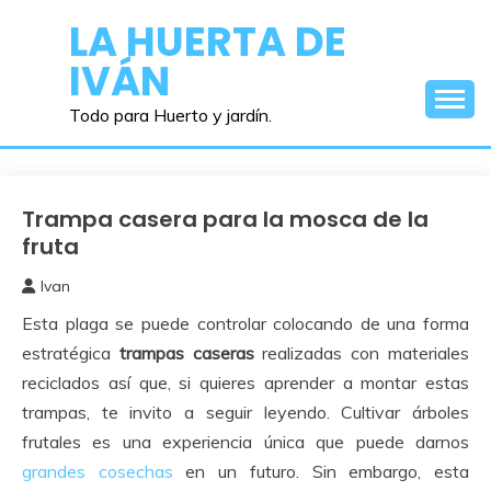
Saltar
LA HUERTA DE
al
IVÁN
contenido
Todo para Huerto y jardín.
Trampa casera para la mosca de la
Perjudiciales
fruta
Ivan
7
Esta plaga se puede controlar colocando de una forma
octubre,
2017
estratégica
trampas caseras
realizadas con materiales
reciclados así que, si quieres aprender a montar estas
trampas, te invito a seguir leyendo. Cultivar árboles
frutales es una experiencia única que puede darnos
grandes cosechas
en un futuro. Sin embargo, esta