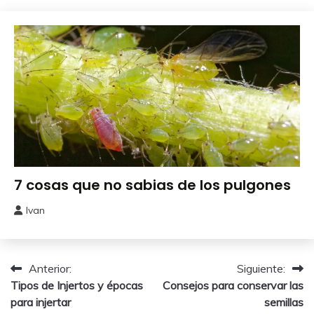
julio,
2026
Perjudiciales
7 cosas que no sabias de los pulgones
Ivan
11
junio,
2026
Navegación
Anterior:
Siguiente:
Tipos de Injertos y épocas
Consejos para conservar las
de
para injertar
semillas