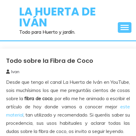
Saltar
LA HUERTA DE
al
IVÁN
contenido
Todo para Huerto y jardín.
Todo sobre la Fibra de Coco
Huerto
Urbano
Ivan
5
Desde que tengo el canal La Huerta de Iván en YouTube,
abril,
2016
sois muchísimos los que me preguntáis cientos de cosas
sobre la
fibra de coco
, por ello me he animado a escribir el
artículo de hoy donde vamos a conocer mejor
este
material
, tan utilizado y recomendado. Si queréis saber su
procedencia, sus usos habituales y aclarar todas las
dudas sobre la fibra de coco, os invito a seguir leyendo.