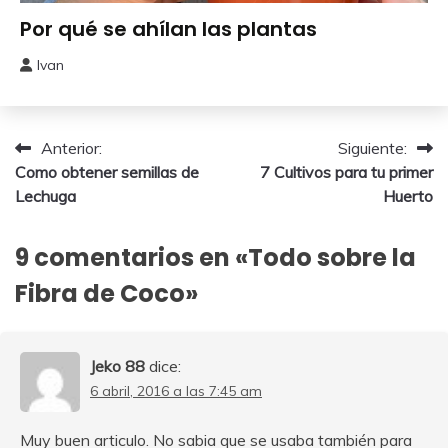
Huerto
Por qué se ahílan las plantas
Urbano
Ivan
8
octubre,
2024
Navegación
Anterior:
Siguiente:
Como obtener semillas de
7 Cultivos para tu primer
de
Lechuga
Huerto
entradas
9 comentarios en «
Todo sobre la
Fibra de Coco
»
Jeko 88
dice:
6 abril, 2016 a las 7:45 am
Muy buen articulo. No sabia que se usaba también para