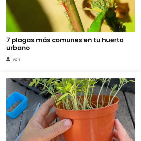
Huerto
7 plagas más comunes en tu huerto
Urbano
urbano
Ivan
23
febrero,
2025