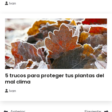
Ivan
12
marzo,
2026
Cuidados
5 trucos para proteger tus plantas del
del
mal clima
Huerto
Ivan
22
enero,
2026
Anterior:
Siguiente: