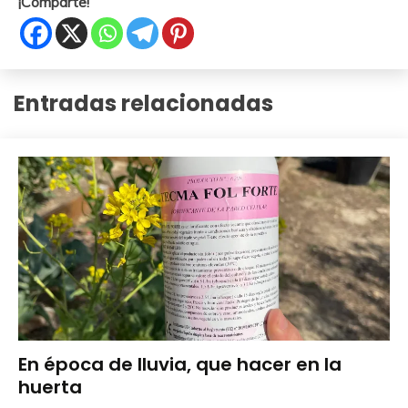
¡Comparte!
Entradas relacionadas
Cuidados
En época de lluvia, que hacer en la
del
huerta
Huerto