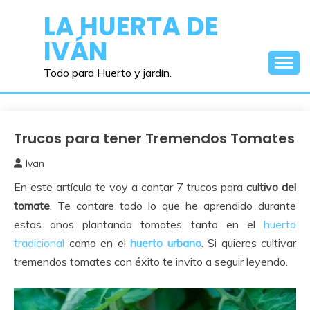
Saltar
LA HUERTA DE
al
IVÁN
contenido
Todo para Huerto y jardín.
Trucos para tener Tremendos Tomates
Cuidados
del
Ivan
Huerto
25
En este artículo te voy a contar 7 trucos para
cultivo del
marzo,
2021
tomate
. Te contare todo lo que he aprendido durante
estos años plantando tomates tanto en el
huerto
tradicional
como en el
huerto urbano
. Si quieres cultivar
tremendos tomates con éxito te invito a seguir leyendo.