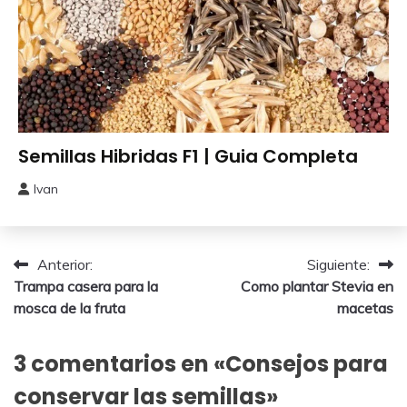
Obtener
Semillas Hibridas F1 | Guia Completa
Semillas
Ivan
14
diciembre,
2016
Navegación
Anterior:
Siguiente:
Trampa casera para la
Como plantar Stevia en
de
mosca de la fruta
macetas
entradas
3 comentarios en «
Consejos para
conservar las semillas
»