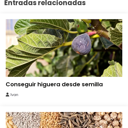
Entradas relacionadas
Obtener
Conseguir higuera desde semilla
Semillas
Ivan
3
octubre,
2023