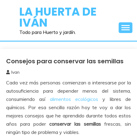
Saltar
LA HUERTA DE
al
IVÁN
contenido
Todo para Huerto y jardín.
Consejos para conservar las semillas
Obtener
Semillas
Ivan
9
Cada vez más personas comienzan a interesarse por la
octubre,
2017
autosuficiencia para depender menos del sistema,
consumiendo así
alimentos ecológicos
y libres de
químicos. Por esa sencilla razón hoy te voy a dar los
mejores consejos que he aprendido durante todos estos
años para poder
conservar las semillas
frescas, sin
ningún tipo de problema y viables.