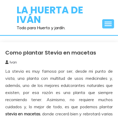
Saltar
LA HUERTA DE
al
IVÁN
contenido
Todo para Huerto y jardín.
Como plantar Stevia en macetas
Huerto
Urbano
Ivan
11
La stevia es muy famosa por ser, desde mi punto de
octubre,
2017
vista, una planta con multitud de usos medicinales y,
además, uno de los mejores edulcorantes naturales que
existen, por esa razón es una planta que siempre
recomiendo tener. Asimismo, no requiere muchos
cuidados y, lo mejor de todo, es que podemos plantar
stevia en macetas
, donde crecerá bien y rebrotará varias