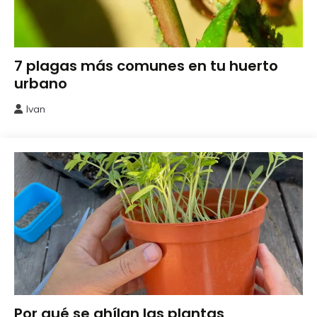
Huerto
7 plagas más comunes en tu huerto
Urbano
urbano
Ivan
23
febrero,
2025
Huerto
Por qué se ahílan las plantas