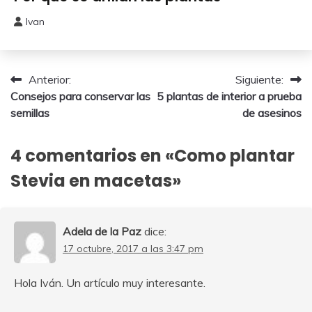
Urbano
Ivan
8
octubre,
2024
Navegación
Anterior:
Siguiente:
Consejos para conservar las
5 plantas de interior a prueba
de
semillas
de asesinos
entradas
4 comentarios en «
Como plantar
Stevia en macetas
»
Adela de la Paz
dice:
17 octubre, 2017 a las 3:47 pm
Hola Iván. Un artículo muy interesante.