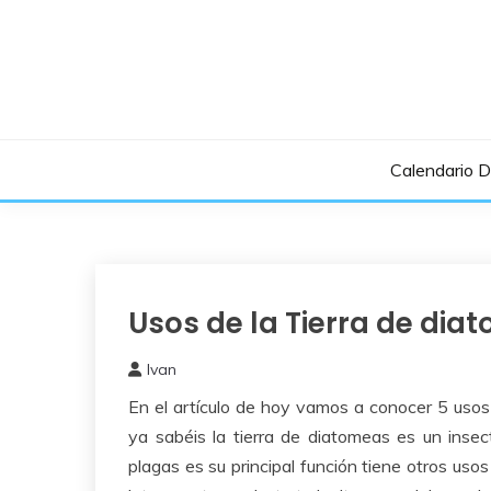
Saltar
al
contenido
Calendario 
Usos de la Tierra de dia
Huerto
Urbano
Ivan
27
En el artículo de hoy vamos a conocer 5 usos
marzo,
2018
ya sabéis la tierra de diatomeas es un insec
plagas es su principal función tiene otros uso